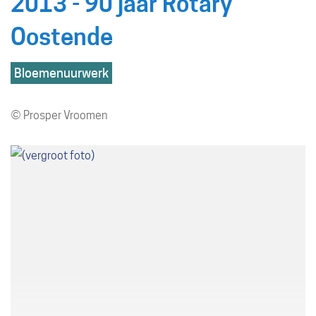
2013 - 90 jaar Rotary
Oostende
Hoofdthemas
Bloemenuurwerk
© Prosper Vroomen