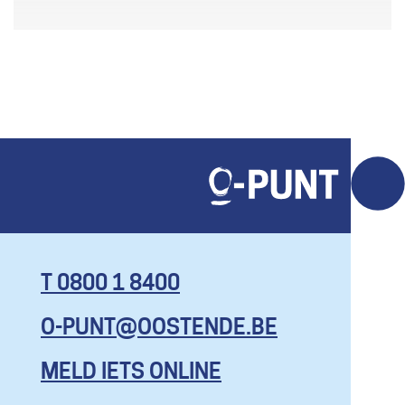
T 0800 1 8400
O-PUNT@OOSTENDE.BE
KOM HIER
MET AL JE
MELD IETS ONLINE
VRAGEN, EN