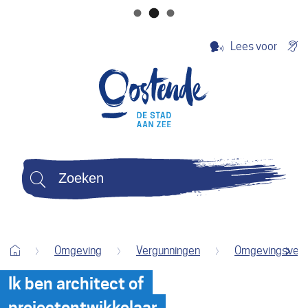
Naar
Ge
Lees voor
inhoud
Terug
Stad
naar
Oostende
startpagina
Zoeken
Wat
zoek
je?
Startpagina
Omgeving
Vergunningen
Omgevingsverg
Ik ben architect of
scroll
projectontwikkelaar