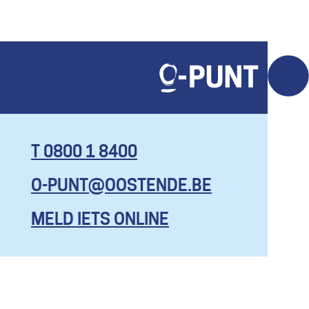
T 0800 1 8400
O-PUNT@OOSTENDE.BE
KOM HIER
MET AL JE
MELD IETS ONLINE
VRAGEN, EN
ZELFS OM
EENS TE
KLAGEN.