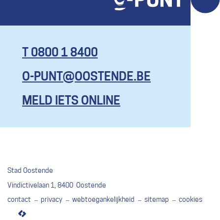
T 0800 1 8400
O-PUNT@OOSTENDE.BE
KOM HIER
MET AL JE
MELD IETS ONLINE
VRAGEN, EN
ZELFS OM
EENS TE
KLAGEN.
MAAR BEN
Stad Oostende
JE ECHT
Adres
Vindictivelaan 1
,
8400
Oostende
CONTENT,
contact
privacy
webtoegankelijkheid
sitemap
cookies
GEEF DAN
lcp.nv