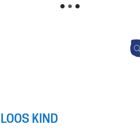
Naar
inhoud
Wat
zoek
je?
NLOOS KIND