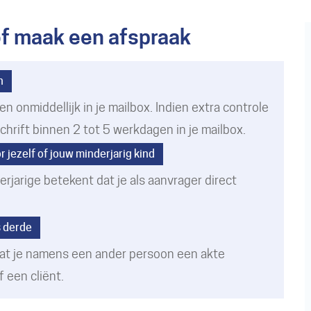
 of maak een afspraak
n
n onmiddellijk in je mailbox. Indien extra controle
hrift binnen 2 tot 5 werkdagen in je mailbox.
 jezelf of jouw minderjarig kind
rjarige betekent dat je als aanvrager direct
s derde
at je namens een ander persoon een akte
f een cliënt.