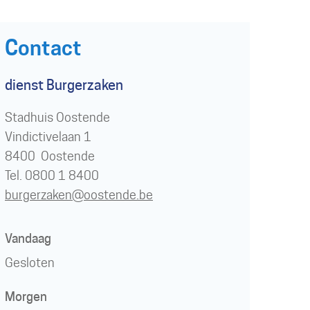
Contact
dienst Burgerzaken
Gebouw
Stadhuis Oostende
Vindictivelaan 1
,
8400
Oostende
Tel./GSM
0800 1 8400
E-
burgerzaken
@
oostende.be
mail
Openingsuren
Vandaag
Gesloten
Morgen