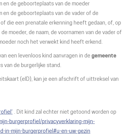
m en de geboorteplaats van de moeder
 en de geboorteplaats van de vader of de
f die een prenatale erkenning heeft gedaan, of, op
n de moeder, de naam, de voornamen van de vader of
moeder noch het verwekt kind heeft erkend.
 van een levenloos kind aanvragen in de
gemeente
s van de burgerlijke stand.
tskaart (eID), kan je een afschrift of uittreksel van
ofiel’
. Dit kind zal echter niet getoond worden op
jn-burgerprofiel/privacyverklaring-mijn-
d-in-mijn-burgerprofiel#u-en-uw-gezin