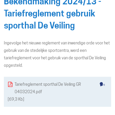
Bekendmaking 2024/13 -
naar
Tariefreglement gebruik
sporthal De Veiling
links
Ingevolge het nieuwe reglement van inwendige orde voor het
gebruik van de stedelijke sportcentra, werd een
tariefreglement voor het gebruik van de sporthal De Veiling
opgesteld.
Downloads
Lees
Tariefreglement sporthal De Veiling GR
voor
04032024.pdf
met
69,3 Kb
reads