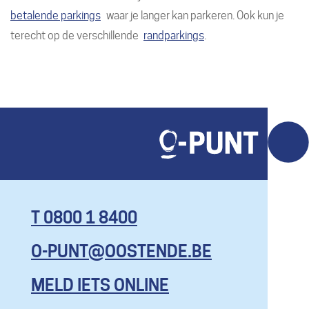
betalende parkings
waar je langer kan parkeren. Ook kun je
terecht op de verschillende
randparkings
.
T 0800 1 8400
O-PUNT@OOSTENDE.BE
KOM HIER
MET AL JE
MELD IETS ONLINE
VRAGEN, EN