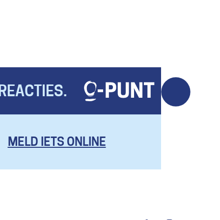
met
voor
readspeaker
met
readspeaker
REACTIES.
MELD IETS ONLINE