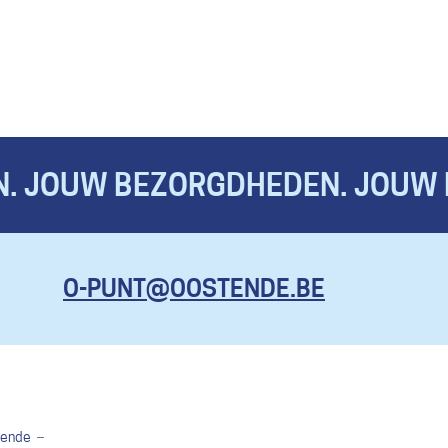
. JOUW BEZORGDHEDEN. JOUW 
KOM HIER
O-PUNT@OOSTENDE.BE
MET AL JE
VRAGEN, EN
ZELFS OM
EENS TE
KLAGEN.
ende