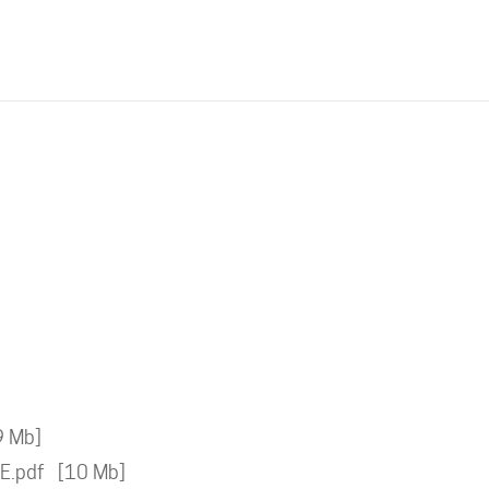
9 Mb
E.pdf
10 Mb