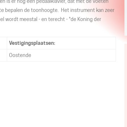
n is er nog een pedaalklavier, dat met de voeten
gte bepalen de toonhoogte. Het instrument kan zeer
el wordt meestal - en terecht - "de Koning der
Vestigingsplaatsen:
Oostende