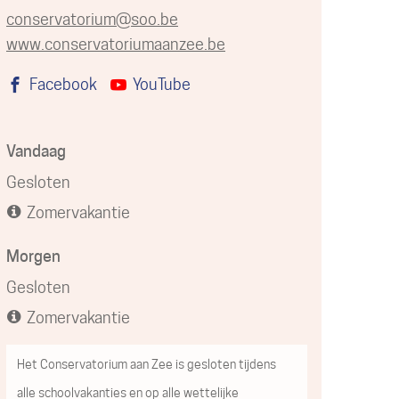
E-
conservatorium
@
soo.be
mail
Website
www.conservatoriumaanzee.be
Volg
Facebook
YouTube
ons
op
Openingsuren
Vandaag
Gesloten
Zomervakantie
Morgen
Gesloten
Zomervakantie
Het Conservatorium aan Zee is gesloten tijdens
alle schoolvakanties en op alle wettelijke