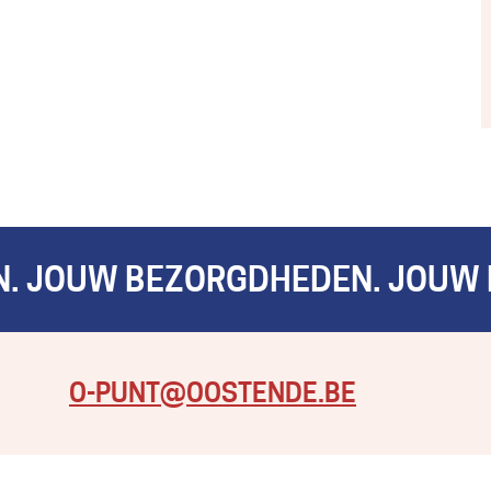
. JOUW BEZORGDHEDEN. JOUW 
KOM HIER
O-PUNT@OOSTENDE.BE
MET AL JE
VRAGEN, EN
ZELFS OM