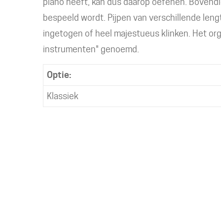
piano heeft, kan dus daarop oefenen. Bovendie
bespeeld wordt. Pijpen van verschillende len
ingetogen of heel majestueus klinken. Het org
instrumenten" genoemd.
Optie:
Klassiek