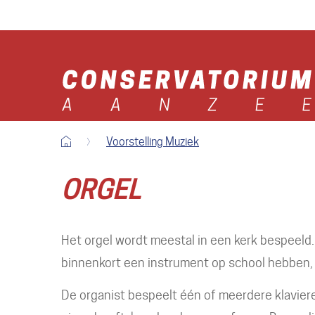
Terug
Stad
naar
Oostende
startpagina
Startpagina
Voorstelling Muziek
ORGEL
Het orgel wordt meestal in een kerk bespeeld.
binnenkort een instrument op school hebben,
De organist bespeelt één of meerdere klavieren