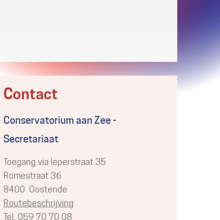
Contact
Conservatorium aan Zee -
Secretariaat
Gebouw
Toegang via Ieperstraat 35
Romestraat 36
,
8400
Oostende
Stratenplan
Routebeschrijving
Tel./GSM
059 70 70 08