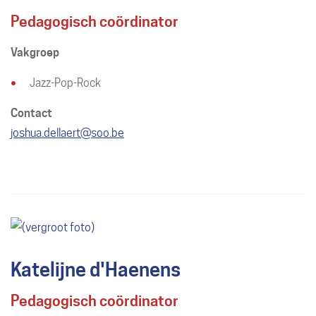
Pedagogisch coördinator
Vakgroep
Jazz-Pop-Rock
Contact
E-
joshua.dellaert
@
soo.be
mail
Katelijne d'Haenens
Pedagogisch coördinator