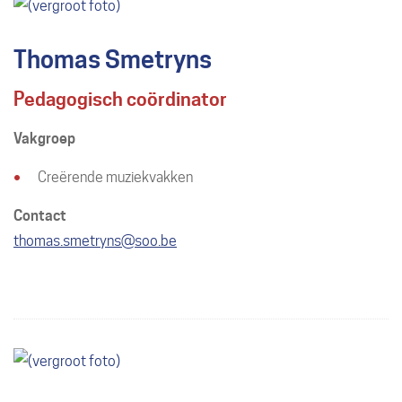
Thomas Smetryns
Pedagogisch coördinator
Vakgroep
Creërende muziekvakken
Contact
E-
thomas.smetryns
@
soo.be
mail