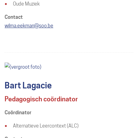
Oude Muziek
Contact
E-
wilma.eekman
@
soo.be
mail
Bart Lagacie
Pedagogisch coördinator
Coördinator
Alternatieve Leercontext (ALC)