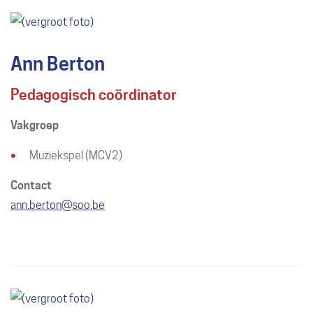
Ann Berton
Pedagogisch coördinator
Vakgroep
Muziekspel (MCV2)
Contact
E-
ann.berton
@
soo.be
mail