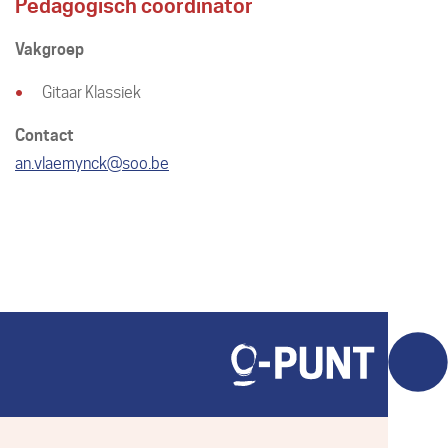
Pedagogisch coördinator
Vakgroep
Gitaar Klassiek
Contact
E-
an.vlaemynck
@
soo.be
mail