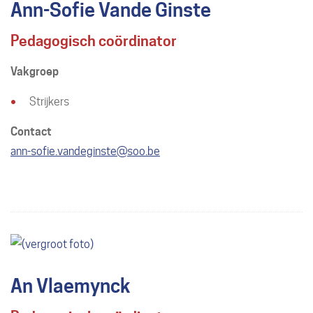
Ann-Sofie Vande Ginste
Pedagogisch coördinator
Vakgroep
Strijkers
Contact
E-
ann-sofie.vandeginste
@
soo.be
mail
An Vlaemynck