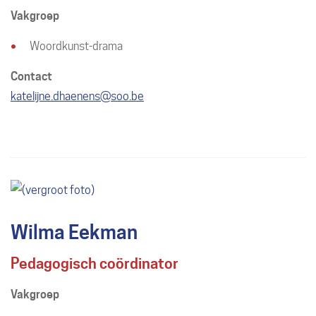
Vakgroep
Woordkunst-drama
Contact
E-
katelijne.dhaenens
@
soo.be
mail
Wilma Eekman
Pedagogisch coördinator
Vakgroep