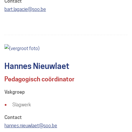
Contact
E-
bart.lagacie
@
soo.be
mail
Hannes Nieuwlaet
Pedagogisch coördinator
Vakgroep
Slagwerk
Contact
E-
hannes.nieuwlaet
@
soo.be