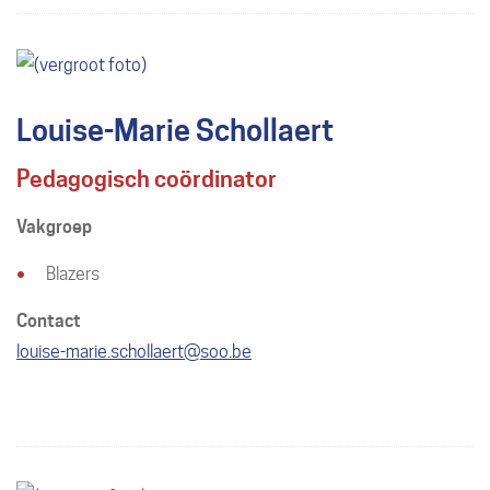
Louise-Marie Schollaert
Pedagogisch coördinator
Vakgroep
Blazers
Contact
E-
louise-marie.schollaert
@
soo.be
mail