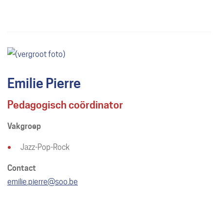
mail
Emilie Pierre
Pedagogisch coördinator
Vakgroep
Jazz-Pop-Rock
Contact
E-
emilie.pierre
@
soo.be
mail