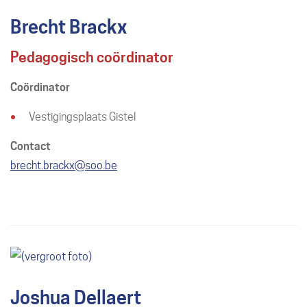
Brecht Brackx
Pedagogisch coördinator
Coördinator
Vestigingsplaats Gistel
Contact
E-
brecht.brackx
@
soo.be
mail
Joshua Dellaert