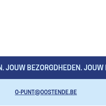
. JOUW BEZORGDHEDEN. JOUW 
KOM HIER
O-PUNT@OOSTENDE.BE
MET AL JE
VRAGEN, EN