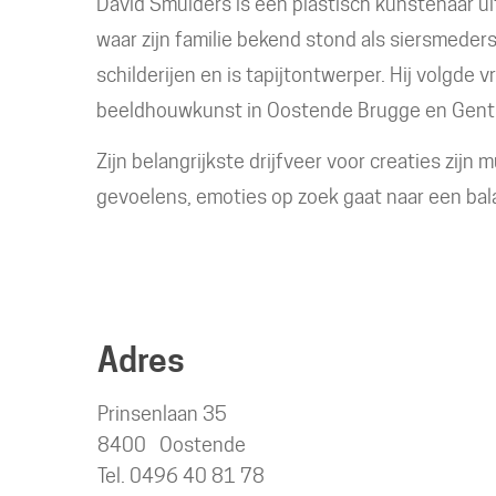
David Smulders is een plastisch kunstenaar u
waar zijn familie bekend stond als siersmeders
schilderijen en is tapijtontwerper. Hij volgde 
beeldhouwkunst in Oostende Brugge en Gent
Zijn belangrijkste drijfveer voor creaties zijn
gevoelens, emoties op zoek gaat naar een bal
Adres
Prinsenlaan 35
,
8400
Oostende
Tel./GSM
0496 40 81 78