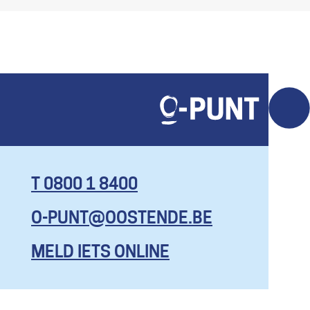
T 0800 1 8400
O-PUNT@OOSTENDE.BE
KOM HIER
MET AL JE
MELD IETS ONLINE
VRAGEN, EN
ZELFS OM
EENS TE