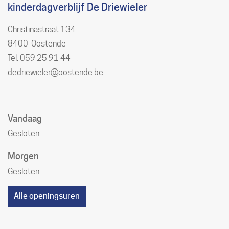
kinderdagverblijf De Driewieler
Christinastraat 134
,
8400
Oostende
Tel./GSM
059 25 91 44
E-
dedriewieler
@
oostende.be
mail
Openingsuren
Vandaag
Gesloten
Morgen
Gesloten
Alle openingsuren