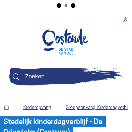
Naar
Ge
inhoud
Terug
Stad
naar
Oostende
startpagina
Zoeken
Wat
zoek
je?
Startpagina
Kinderopvang
Groepsopvang: Kinderdagverblijve
Stedelijk kinderdagverblijf - De
scroll
Driewieler (Centrum)