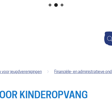
Naar
inhoud
Wat
zoek
je?
o voor jeugdverenigingen
Financiële- en administratieve on
VOOR KINDEROPVANG