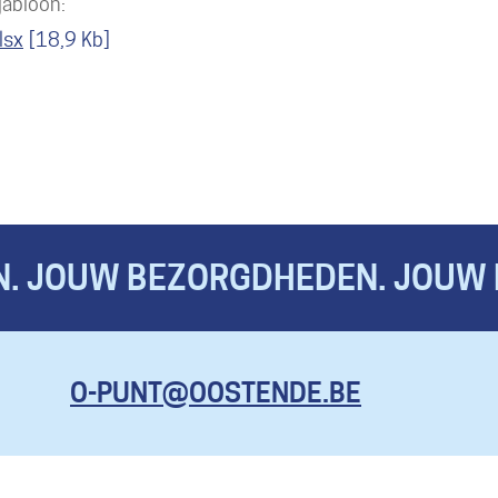
jabloon:
lsx
18,9 Kb
. JOUW BEZORGDHEDEN. JOUW 
KOM HIER
O-PUNT@OOSTENDE.BE
MET AL JE
VRAGEN, EN
ZELFS OM