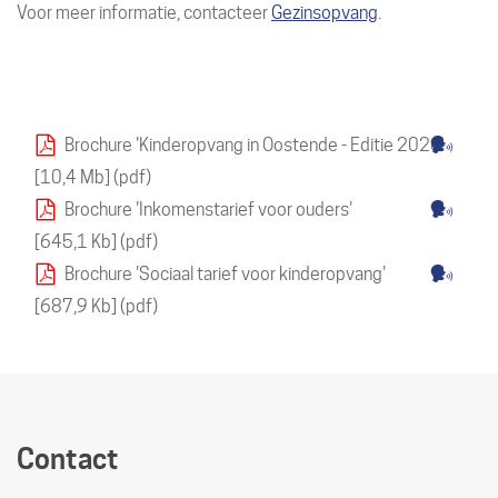
Voor meer informatie, contacteer
Gezinsopvang
.
Downloads
Lees
Brochure 'Kinderopvang in Oostende - Editie 2026
voor
10,4 Mb
pdf
met
Lees
Brochure 'Inkomenstarief voor ouders'
reads
voor
645,1 Kb
pdf
met
Lees
Brochure 'Sociaal tarief voor kinderopvang'
reads
voor
687,9 Kb
pdf
met
reads
Contact