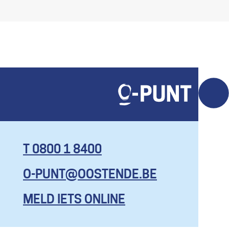
T 0800 1 8400
O-PUNT@OOSTENDE.BE
KOM HIER
MET AL JE
MELD IETS ONLINE
VRAGEN, EN
ZELFS OM