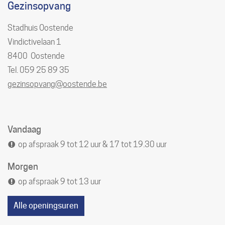
Gezinsopvang
Gebouw
Stadhuis Oostende
Vindictivelaan 1
,
8400
Oostende
Tel./GSM
059 25 89 35
E-
gezinsopvang
@
oostende.be
mail
Openingsuren
Vandaag
op afspraak
9
tot
12
uur
&
17
tot
19.30
uur
Morgen
op afspraak
9
tot
13
uur
Alle openingsuren