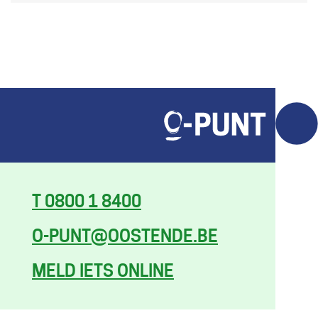
T 0800 1 8400
O-PUNT@OOSTENDE.BE
KOM HIER
MET AL JE
MELD IETS ONLINE
VRAGEN, EN
ZELFS OM