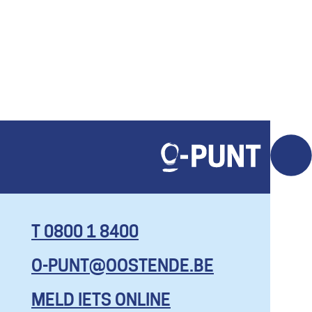
T 0800 1 8400
O-PUNT@OOSTENDE.BE
KOM HIER
MET AL JE
MELD IETS ONLINE