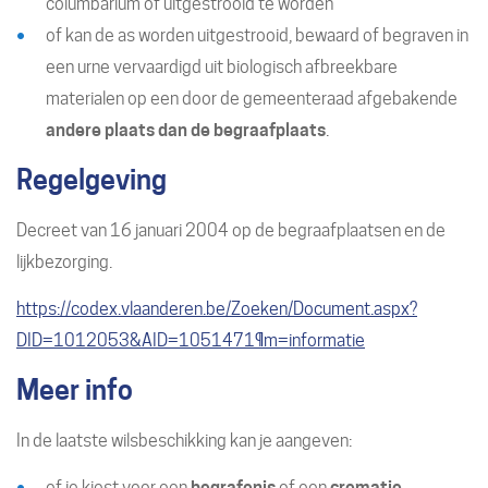
columbarium of uitgestrooid te worden
of kan de as worden uitgestrooid, bewaard of begraven in
een urne vervaardigd uit biologisch afbreekbare
materialen op een door de gemeenteraad afgebakende
andere plaats dan de begraafplaats
.
Regelgeving
Decreet van 16 januari 2004 op de begraafplaatsen en de
lijkbezorging.
https://codex.vlaanderen.be/Zoeken/Document.aspx?
DID=1012053&AID=1051471¶m=informatie
Meer info
In de laatste wilsbeschikking kan je aangeven:
of je kiest voor een
begrafenis
of een
crematie