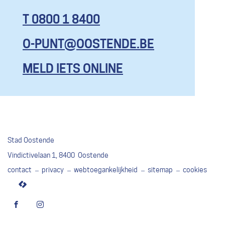
T 0800 1 8400
O-PUNT@OOSTENDE.BE
KOM HIER
MET AL JE
MELD IETS ONLINE
VRAGEN, EN
ZELFS OM
EENS TE
KLAGEN.
MAAR BEN
Stad Oostende
JE ECHT
Adres
Vindictivelaan 1
,
8400
Oostende
CONTENT,
contact
privacy
webtoegankelijkheid
sitemap
cookies
GEEF DAN
lcp.nv
EEN
2026
COMPLIMENT
Facebook
Instagram
©