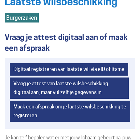
Laatste wilsbeschikking
naar
Hoofdthemas
Burgerzaken
links
Vraag je attest digitaal aan of maak
een afspraak
Digitaal registreren van laatste wil via eID of itsme
Vraag je attest van laatste wilsbeschikking
digitaal aan, maar vul zelf je gegevens in
Maak een afspraak om je laatste wilsbeschikking te
registeren
Je kan zelf bepalen wat er met jouw lichaam gebeurt na jouw