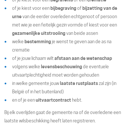
of je kiest voor een
bijbegraving
of
bijzetting van de
urne
van de eerder overleden echtgenoot of persoon
met wie je een feitelijk gezin vormde of kiest voor een
gezamenlijke uitstrooiing
van beide assen
welke
bestemming
je wenst te geven aan de as na
crematie
of je jouw lichaam wilt
afstaan aan de wetenschap
volgens welke
levensbeschouwing
de eventuele
uitvaartplechtigheid moet worden gehouden
in welke gemeente jouw
laatste rustplaats
zal zijn (in
België of in het buitenland)
en of je een
uitvaartcontract
hebt.
Bij elk overlijden gaat de gemeente na of de overledene een
laatste wilsbeschikking heeft laten registreren.