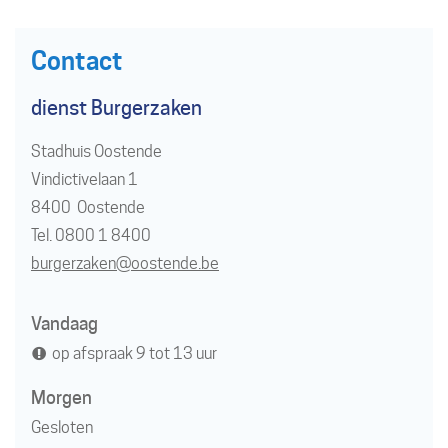
Contact
dienst Burgerzaken
Gebouw
Stadhuis Oostende
Vindictivelaan 1
,
8400
Oostende
Tel./GSM
0800 1 8400
E-
burgerzaken
@
oostende.be
mail
Openingsuren
Vandaag
op afspraak
9
tot
13
uur
Morgen
Gesloten