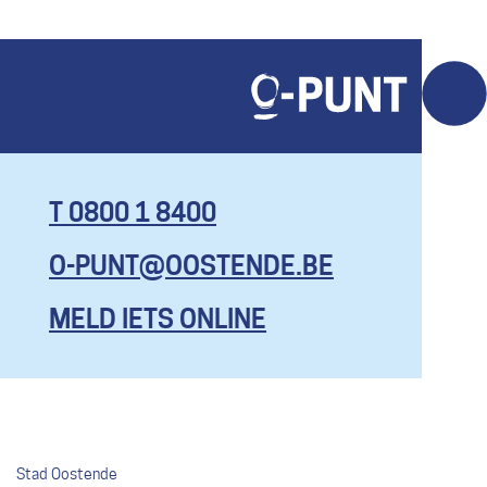
T 0800 1 8400
O-PUNT@OOSTENDE.BE
KOM HIER
MET AL JE
MELD IETS ONLINE
VRAGEN, EN
ZELFS OM
EENS TE
KLAGEN.
MAAR BEN
Stad Oostende