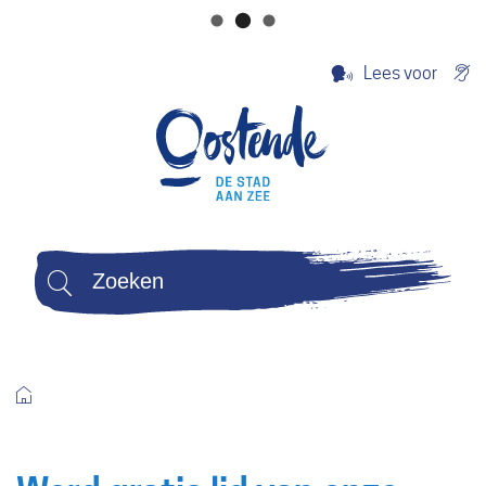
Naar
Ge
Lees voor
inhoud
Terug
Stad
naar
Oostende
startpagina
Zoeken
Wat
zoek
je?
Startpagina