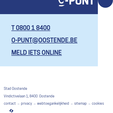
T 0800 1 8400
O-PUNT@OOSTENDE.BE
KOM HIER
MET AL JE
MELD IETS ONLINE
VRAGEN, EN
ZELFS OM
EENS TE
KLAGEN.
MAAR BEN
Stad Oostende
JE ECHT
Adres
Vindictivelaan 1
,
8400
Oostende
CONTENT,
contact
privacy
webtoegankelijkheid
sitemap
cookies
GEEF DAN
lcp.nv