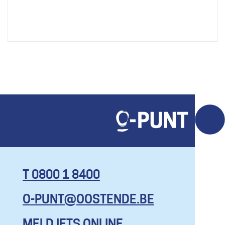
T 0800 1 8400
O-PUNT@OOSTENDE.BE
KOM HIER
MET AL JE
MELD IETS ONLINE