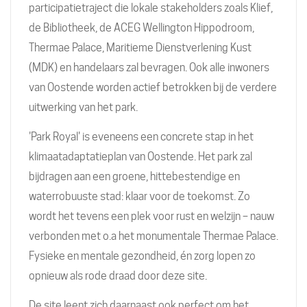
participatietraject die lokale stakeholders zoals Klief,
de Bibliotheek, de ACEG Wellington Hippodroom,
Thermae Palace, Maritieme Dienstverlening Kust
(MDK) en handelaars zal bevragen. Ook alle inwoners
van Oostende worden actief betrokken bij de verdere
uitwerking van het park.
'Park Royal' is eveneens een concrete stap in het
klimaatadaptatieplan van Oostende. Het park zal
bijdragen aan een groene, hittebestendige en
waterrobuuste stad: klaar voor de toekomst. Zo
wordt het tevens een plek voor rust en welzijn – nauw
verbonden met o.a het monumentale Thermae Palace.
Fysieke en mentale gezondheid, én zorg lopen zo
opnieuw als rode draad door deze site.
De site leent zich daarnaast ook perfect om het