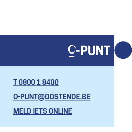
T 0800 1 8400
O-PUNT@OOSTENDE.BE
KOM HIER
MET AL JE
MELD IETS ONLINE
VRAGEN, EN
ZELFS OM