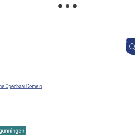
Naar
inhoud
Wat
zoek
je?
me Openbaar Domein
gunningen