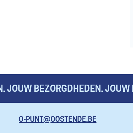
. JOUW BEZORGDHEDEN. JOUW 
KOM HIER
O-PUNT@OOSTENDE.BE
MET AL JE