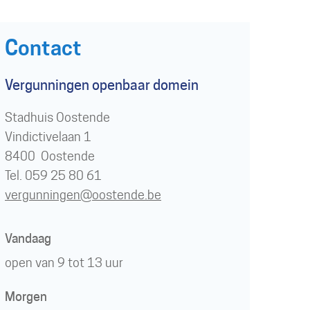
Contact
Vergunningen openbaar domein
Gebouw
Stadhuis Oostende
Vindictivelaan 1
,
8400
Oostende
Tel./GSM
059 25 80 61
E-
vergunningen
@
oostende.be
mail
Openingsuren
Vandaag
open van
9
tot
13
uur
Morgen