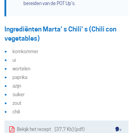
bereiden van de POT Up’s.
Ingrediënten Marta’ s Chili’ s (Chili con
vegetables)
komkommer
ui
wortelen
paprika
azijn
suiker
zout
chili
Downloads
Lees
Bekijk het recept
37,7 Kb
pdf