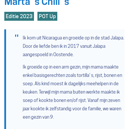
Marta’ s Chili’ s
Hoofdthemas
Editie 2023
POT Up
Ik kom uit Nicaragua en groeide op in de stad Jalapa.
Door de liefde ben ik in 2017 vanuit Jalapa
aangespoeld in Oostende.
Ik groeide op in een arm gezin, mijn mama maakte
enkel basisgerechten zoals tortilla’ s, rijst, bonen en
soep. Als kind moest ik dagelijks meehelpen in de
keuken. Terwijl mijn mama buiten werkte maakte ik
soep of kookte bonen en/of rijst. Vanaf mijn zeven
jaar kookte ik zelfstandig voor de familie, we waren
een gezin van 9.