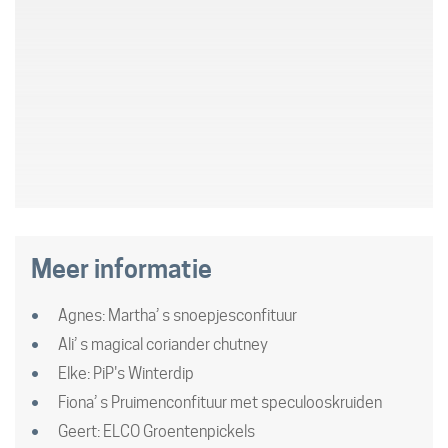
Meer informatie
Agnes: Martha’ s snoepjesconfituur
Ali’ s magical coriander chutney
Elke: PiP's Winterdip
Fiona’ s Pruimenconfituur met speculooskruiden
Geert: ELCO Groentenpickels