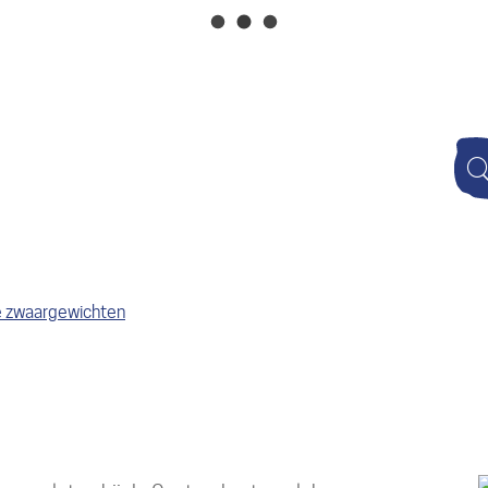
Naar
inhoud
Wat
zoek
je?
 zwaargewichten