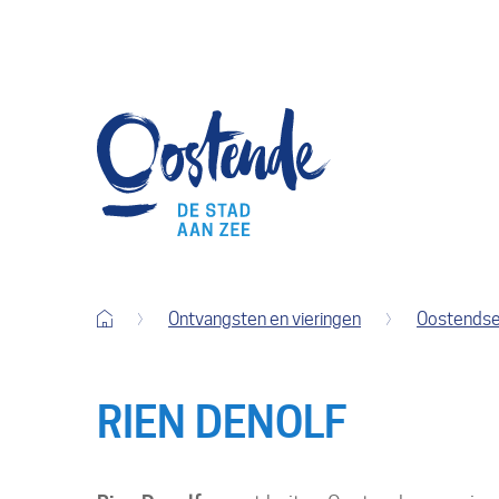
Terug
Stad
naar
Oostende
startpagina
Startpagina
Ontvangsten en vieringen
Oostendse
RIEN DENOLF