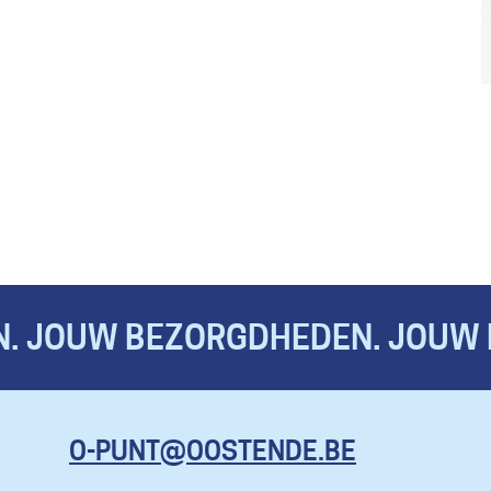
. JOUW BEZORGDHEDEN. JOUW 
KOM HIER
O-PUNT@OOSTENDE.BE
MET AL JE