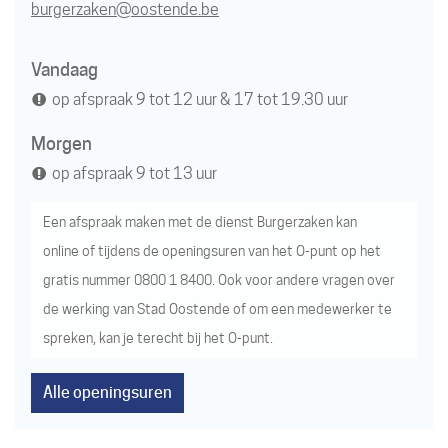
E-
burgerzaken
@
oostende.be
mail
Openingsuren
Vandaag
op afspraak
9
tot
12
uur
&
17
tot
19.30
uur
Morgen
op afspraak
9
tot
13
uur
Een afspraak maken met de dienst Burgerzaken kan
online
of tijdens de openingsuren van het
O-punt
op het
gratis nummer
0800 1 8400
. Ook voor andere vragen over
de werking van Stad Oostende of om een medewerker te
spreken, kan je terecht bij het
O-punt
.
Alle openingsuren