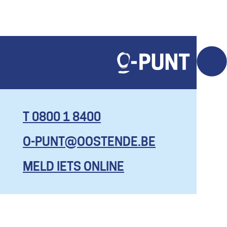
T 0800 1 8400
O-PUNT@OOSTENDE.BE
KOM HIER
MET AL JE
MELD IETS ONLINE
VRAGEN, EN
ZELFS OM
EENS TE
KLAGEN.