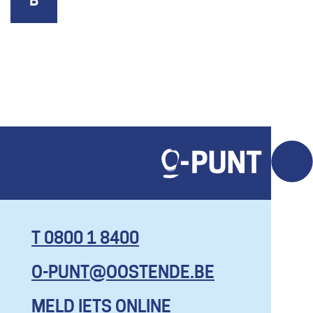
T 0800 1 8400
O-PUNT@OOSTENDE.BE
KOM HIER
MET AL JE
MELD IETS ONLINE