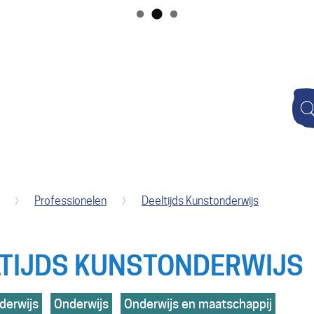
Naar
inhoud
Wat
zoek
je?
Professionelen
Deeltijds Kunstonderwijs
LTIJDS KUNSTONDERWIJS
derwijs
Onderwijs
Onderwijs en maatschappij