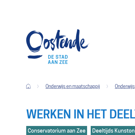
Terug
Stad
naar
Oostende
startpagina
Startpagina
Onderwijs en maatschappij
Onderwijs
WERKEN IN HET DEE
Hoofdthemas
Conservatorium aan Zee
Deeltijds Kunston