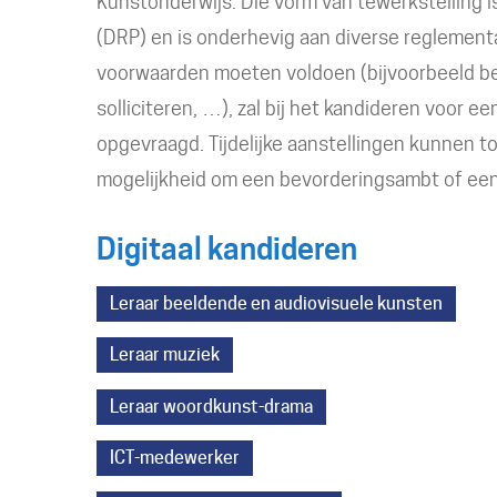
Kunstonderwijs. Die vorm van tewerkstelling i
(DRP) en is onderhevig aan diverse reglement
voorwaarden moeten voldoen (bijvoorbeeld bes
solliciteren, …), zal bij het kandideren voor ee
opgevraagd. Tijdelijke aanstellingen kunnen t
mogelijkheid om een bevorderingsambt of een 
Digitaal kandideren
Leraar beeldende en audiovisuele kunsten
Leraar muziek
Leraar woordkunst-drama
ICT-medewerker