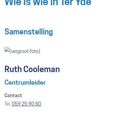
Wie is wie in Ter Yde
naar
links
Samenstelling
Ruth Cooleman
Centrumleider
Contact
Tel./GSM
059 25 90 80